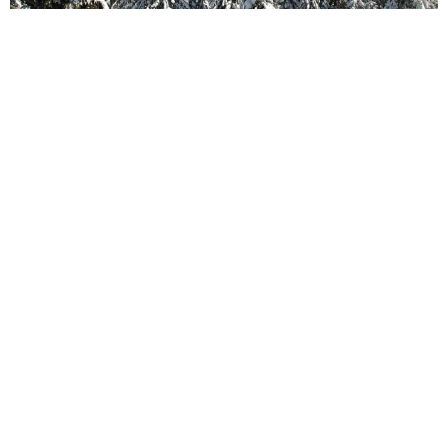
Ski en Bulgarie : Des Stations à Découvrir
Cet Hiver
La saison de ski est enfin arrivée ! Si vous cherchez encore
où passer vos vacances d'hiver sans vider votre portefeuille,
laissez-moi vous aider. Avez-vous déjà pensé aux stations
de ski en Bulgarie ? Non ? Peut-être que c'est le moment d'y
songer ! Que vous soyez curieux ou hésitant, je vous invite à
découvrir ces destinations. Vous pourriez bien être tenté d'y
faire vos prochaines traces dans la neige.
EN SAVOIR PLUS